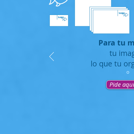
Para tu m
tu ima
lo que tu or
Pide aqu