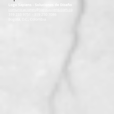
Logo Sapiens - Soluciones de Diseño
comunicaciones@logosapiens.com.co
319 233 9751 - 319 250 7086
Bogotá, D.C., Colombia