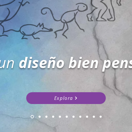
diseño bien pen
 un
Explora