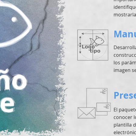
identifiqu
mostrarla
Manu
Desarroll
construcc
los parám
imagen se
Pres
El paquet
conocer l
plantilla
electróni