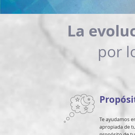
La evolu
por l
Propósi
Te ayudamos en 
apropiada de tu 
propósito de tu